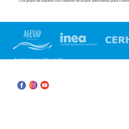
Cria grupo de trabalho com objetivo de propor alternativas para o au
Rua Edson Passos, nº 60 - sala 200
Aterrado - Volta Redonda/RJ
CEP: 27.215-550
Tel: (24) 98855-1076
E-mail: cbhmediops@agevap.org.br