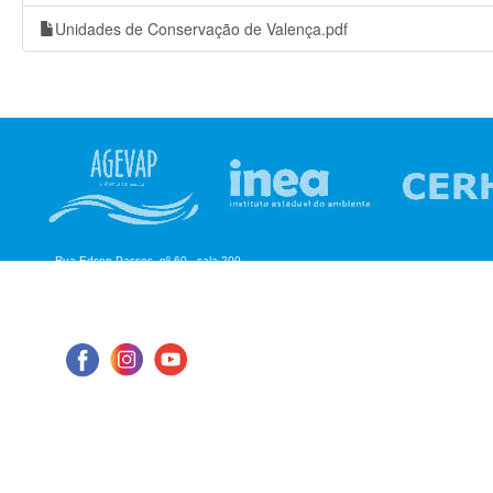
Unidades de Conservação de Valença.pdf
Rua Edson Passos, nº 60 - sala 200
Aterrado - Volta Redonda/RJ
CEP: 27.215-550
Tel: (24) 98855-1076
E-mail: cbhmediops@agevap.org.br