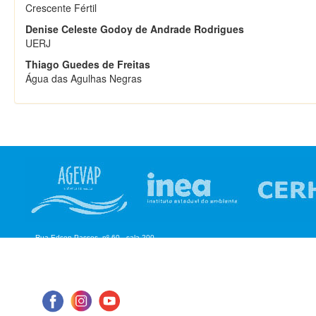
Crescente Fértil
Denise Celeste Godoy de Andrade Rodrigues
UERJ
Thiago Guedes de Freitas
Água das Agulhas Negras
Rua Edson Passos, nº 60 - sala 200
Aterrado - Volta Redonda/RJ
CEP: 27.215-550
Tel: (24) 98855-1076
E-mail: cbhmediops@agevap.org.br