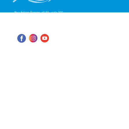
Rua Edson Passos, nº 60 - sala 200
Aterrado - Volta Redonda/RJ
CEP: 27.215-550
Tel: (24) 98855-1076
E-mail: cbhmediops@agevap.org.br