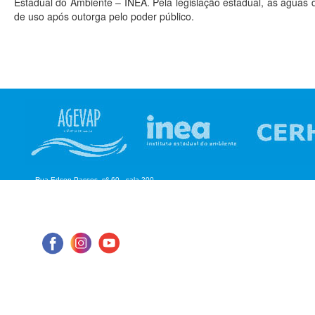
Estadual do Ambiente – INEA. Pela legislação estadual, as águas 
de uso após outorga pelo poder público.
Rua Edson Passos, nº 60 - sala 200
Aterrado - Volta Redonda/RJ
CEP: 27.215-550
Tel: (24) 98855-1076
E-mail: cbhmediops@agevap.org.br