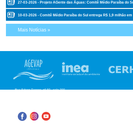
27-03-2026 - Projeto AGente das Águas: Comitê Médio Paraíba do Sul
10-03-2026 - Comitê Médio Paraíba do Sul entrega R$ 1,9 milhão em
Mais Notícias »
Rua Edson Passos, nº 60 - sala 200
Aterrado - Volta Redonda/RJ
CEP: 27.215-550
Tel: (24) 98855-1076
E-mail: cbhmediops@agevap.org.br