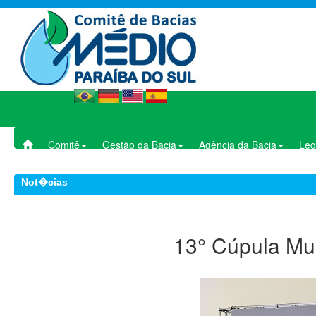
Comitê
Gestão da Bacia
Agência da Bacia
Leg
Not�cias
13° Cúpula Mu