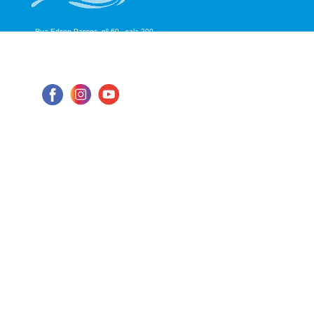
Rua Edson Passos, nº 60 - sala 200
Aterrado - Volta Redonda/RJ
CEP: 27.215-550
Tel: (24) 98855-1076
E-mail: cbhmediops@agevap.org.br